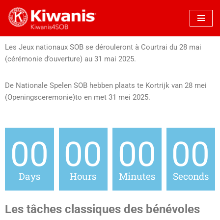
Spring
naar
Les Jeux nationaux SOB se dérouleront à Courtrai du 28 mai
de
(cérémonie d’ouverture) au 31 mai 2025.
inhoud
De Nationale Spelen SOB hebben plaats te Kortrijk van 28 mei
(Openingsceremonie)to en met 31 mei 2025.
00
00
00
00
Days
Hours
Minutes
Seconds
Les tâches classiques des bénévoles